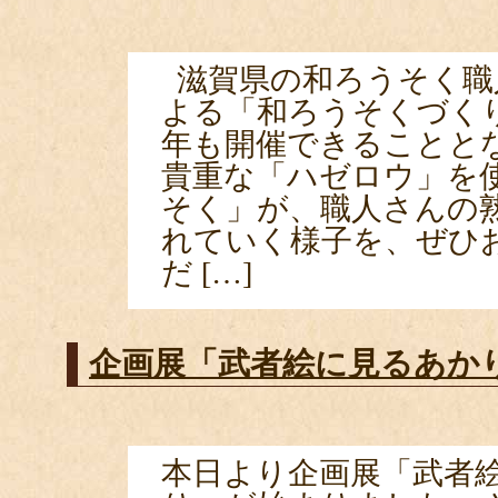
滋賀県の和ろうそく職
よる「和ろうそくづく
年も開催できることと
貴重な「ハゼロウ」を
そく」が、職人さんの
れていく様子を、ぜひ
だ […]
企画展「武者絵に見るあか
本日より企画展「武者