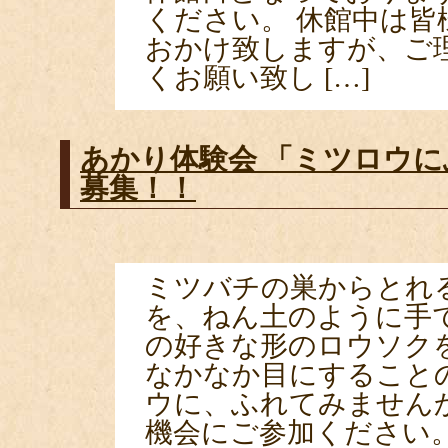
ください。 休館中は皆
おかけ致しますが、ご
くお願い致し […]
あかり体験会 「ミツロウに
募集！！
ミツバチの巣からとれ
を、ねん土のように手
の好きな形のロウソク
なかなか目にすること
ウに、ふれてみません
機会にご参加ください。