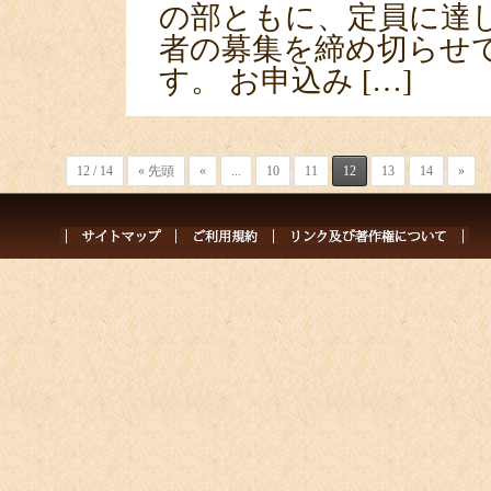
の部ともに、定員に達
者の募集を締め切らせ
す。 お申込み […]
12 / 14
« 先頭
«
...
10
11
12
13
14
»