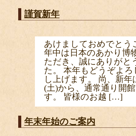
謹賀新年
あけましておめでとう
年中は日本のあかり博
ただき、誠にありがと
た。 本年もどうぞよろ
し上げます。 尚、新年
(土)から、通常通り開
す。 皆様のお越 […]
年末年始のご案内